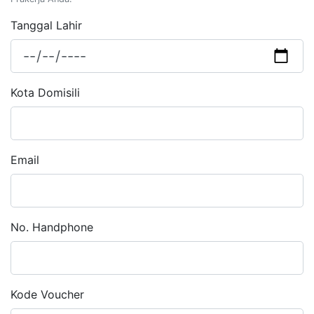
Tanggal Lahir
Kota Domisili
Email
No. Handphone
Kode Voucher