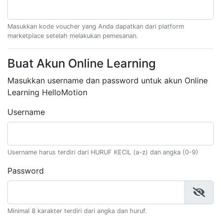
Masukkan kode voucher yang Anda dapatkan dari platform
marketplace setelah melakukan pemesanan.
Buat Akun Online Learning
Masukkan username dan password untuk akun Online
Learning HelloMotion
Username
Username harus terdiri dari HURUF KECIL (a-z) dan angka (0-9)
Password
Minimal 8 karakter terdiri dari angka dan huruf.